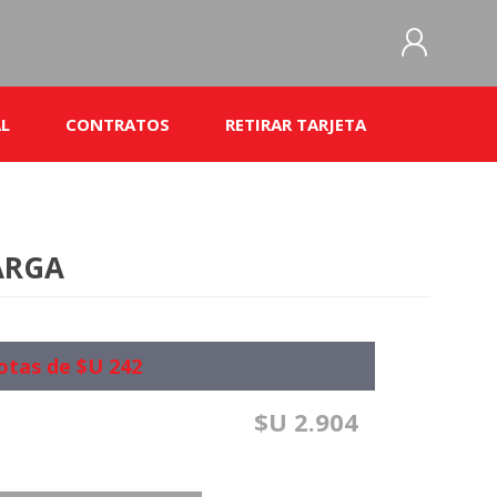
L
CONTRATOS
RETIRAR TARJETA
REGISTRO
INICIAR SESIÓN
Bases y condiciones Préstamos Abril 2026
Fast Cred
Bases y condiciones de Mucho Poquito y
ARGA
Nada
Bases y condiciones- Promo préstamo
descontable
Cartilla de Costos Fast Cred
otas de $U 242
Seguro de vida
$U 2.904
Contrato Tarjeta
Servios Adicionales