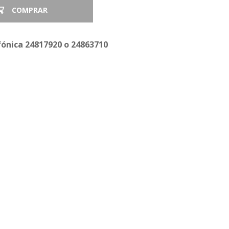
COMPRAR
Anexo Contrato
Alcance Servicio Plan Salud
fónica
24817920
o
24863710