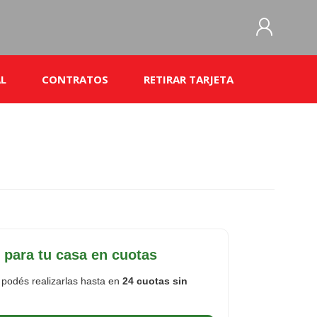
L
CONTRATOS
RETIRAR TARJETA
REGISTRO
INICIAR SESIÓN
Bases y condiciones Préstamos Abril 2026
Fast Cred
Bases y condiciones de Mucho Poquito y
Nada
Bases y condiciones- Promo préstamo
descontable
Cartilla de Costos Fast Cred
ara tu casa en cuotas
Seguro de vida
podés realizarlas hasta en
24 cuotas sin
Contrato Tarjeta
Servios Adicionales